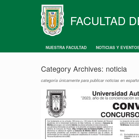
Skip
to
content
FACULTAD D
NUESTRA FACULTAD
NOTICIAS Y EVENTO
Category Archives:
noticia
categoría únicamente para publicar noticias en españo