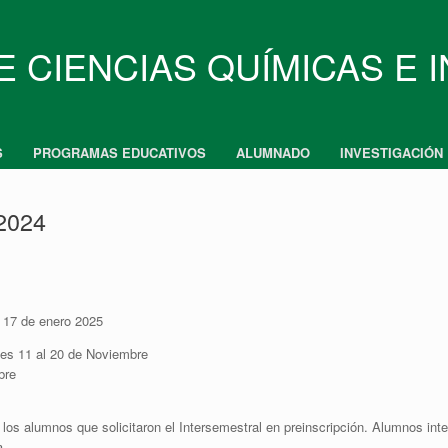
E CIENCIAS QUÍMICAS E 
S
PROGRAMAS EDUCATIVOS
ALUMNADO
INVESTIGACIÓN
2024
– 17 de enero 2025
unes 11 al 20 de Noviembre
bre
a los alumnos que solicitaron el Intersemestral en preinscripción. Alumnos int
a.