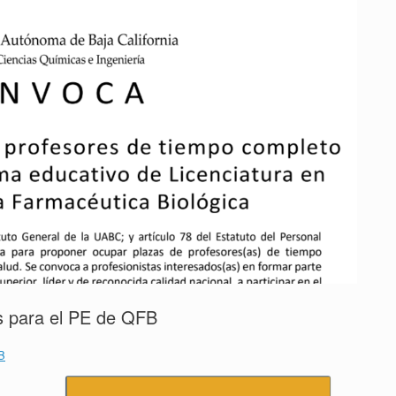
as para el PE de QFB
B