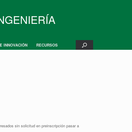
INGENIERÍA
 E INNOVACIÓN
RECURSOS
eresados sin solicitud en preinscripción pasar a