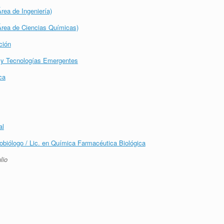
ea de Ingeniería)
rea de Ciencias Químicas)
ción
e y Tecnologías Emergentes
ca
al
biólogo / Lic. en Química Farmacéutica Biológica
lio