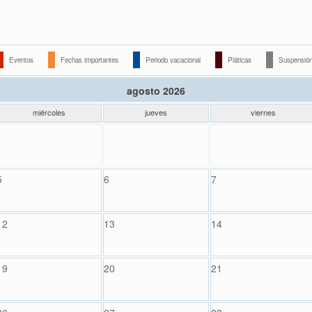
Eventos
Fechas importantes
Periodo vacacional
Pláticas
Suspensión
agosto 2026
miércoles
jueves
viernes
5
6
7
12
13
14
19
20
21