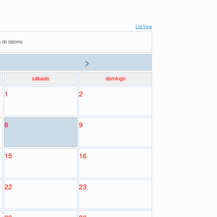
List View
 de labores
>
sábado
domingo
1
2
8
9
15
16
22
23