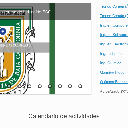
Tronco Común (Ár
Oposición Cerrado y Méritos 2026-1
Oposición Cerrado y Méritos 2025-2
ses Oficiales del ciclo 2025-2
de Oposición Abierto 2025-2
de Oposición Abierto 2025-1
n al curso de Inducción FCQI
de Habilidades para Aprender
ducción 2026-2
mestrales
 Reaxys
Tronco Común (Á
Ing. en Computa
Ing. en Softwar
Ing. en Electróni
Ing. Industrial
Ing. Químico
Químico Industri
Químico Farmaco
Actualizado 27/ju
Calendario de actividades