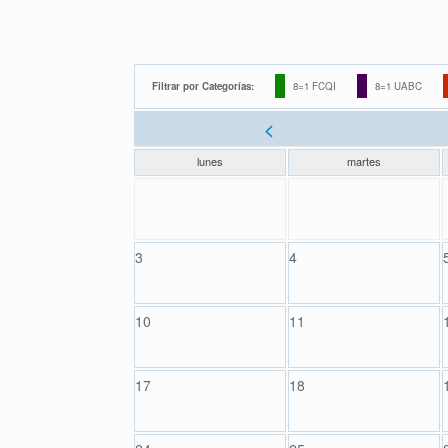
Filtrar por Categorías:
8=1 FCQI
8=1 UABC
<
lunes
martes
3
4
10
11
17
18