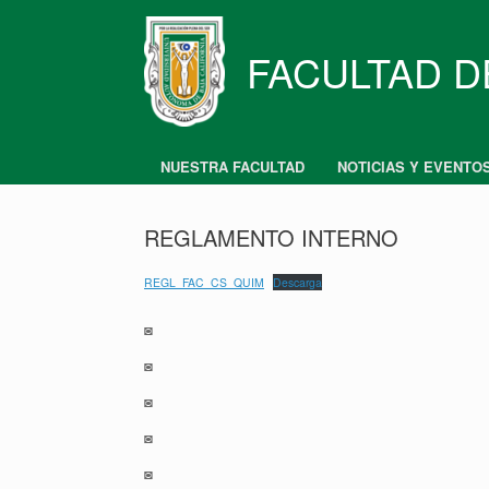
Skip
to
content
FACULTAD D
NUESTRA FACULTAD
NOTICIAS Y EVENTO
REGLAMENTO INTERNO
REGL_FAC_CS_QUIM
Descarga
◙
◙
◙
◙
◙