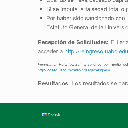
Si se imputa la falsedad total o
Por haber sido sancionado con la
Estatuto General de la Universi
Recepción de Solicitudes:
El llen
acceder a
http://reingreso.uabc.ed
Importante:
Para realizar la solicitud por medio d
http://cgseg.uabc.mx/web/cgsege/reingreso
Resultados:
Los resultados se dar
English