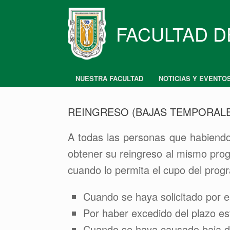
Skip
to
content
FACULTAD D
NUESTRA FACULTAD
NOTICIAS Y EVENTO
REINGRESO (BAJAS TEMPORAL
A todas las personas que habiendo
obtener su reingreso al mismo progr
cuando lo permita el cupo del prog
Cuando se haya solicitado por es
Por haber excedido del plazo es
Cuando se haya causado baja de