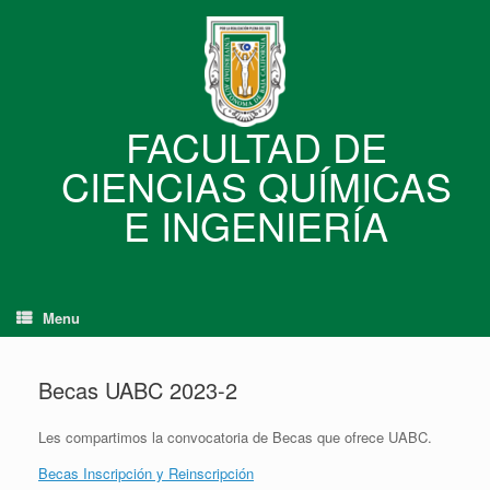
Skip
to
content
FACULTAD DE
CIENCIAS QUÍMICAS
E INGENIERÍA
Menu
Becas UABC 2023-2
Les compartimos la convocatoria de Becas que ofrece UABC.
Becas Inscripción y Reinscripción