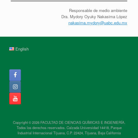
Responsable de medio ambiente
Dra. Mydory Oyuky Nakasima López
nakasima.mydory@uabc.edu.mx
English
Copyright © 2026 FACULTAD DE CIENCIAS QUÍMICAS E INGENIERÍA.
Todos los derechos reservados. Calzada Universidad 14418, Parque
Industrial Internacional Tijuana, C.P. 22424, Tijuana, Baja California