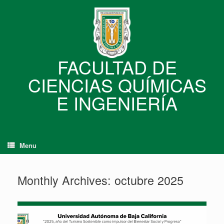
Skip
to
content
FACULTAD DE
CIENCIAS QUÍMICAS
E INGENIERÍA
Menu
Monthly Archives:
octubre 2025