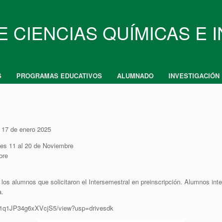
E CIENCIAS QUÍMICAS E 
S
PROGRAMAS EDUCATIVOS
ALUMNADO
INVESTIGACIÓN
– 17 de enero 2025
unes 11 al 20 de Noviembre
bre
a los alumnos que solicitaron el Intersemestral en preinscripción. Alumnos int
a.
hK1q1JP34g6xXVcjS5/view?usp=drivesdk