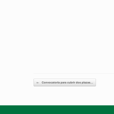
Post navigation
←
Convocatoria para cubrir dos plazas…