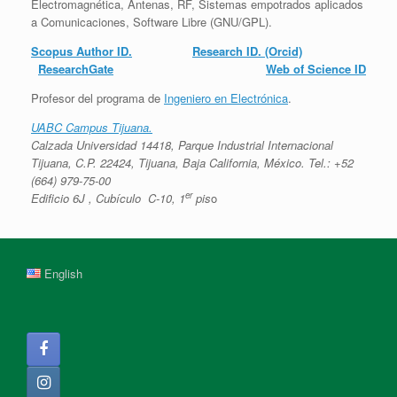
Electromagnética, Antenas, RF, Sistemas empotrados aplicados
a Comunicaciones, Software Libre (GNU/GPL).
Scopus Author ID.
Research ID. (Orcid)
ResearchGate
Web of Science ID
Profesor del programa de
Ingeniero en Electrónica
.
UABC Campus Tijuana.
Calzada Universidad 14418, Parque Industrial Internacional
Tijuana, C.P. 22424, Tijuana, Baja California, México. Tel.: +52
(664) 979-75-00
er
Edificio 6J , Cubículo C-10, 1
pis
o
English