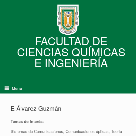
Skip
to
content
FACULTAD DE
CIENCIAS QUÍMICAS
E INGENIERÍA
Menu
E Álvarez Guzmán
Temas de Interés:
Sistemas de Comunicaciones, Comunicaciones ópticas, Teoría