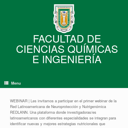
Skip
to
content
FACULTAD DE
CIENCIAS QUÍMICAS
E INGENIERÍA
Menu
WEBINAR | Les invitamos a participar en el primer webinar de la
Red Latinoamericana de Neuroprotección y Nutrigenómica
REDLANN. Una plataforma donde investigadoras/es
latinoamericanos con diferentes especialidades se integran para
identificar nuevas y mejores estrategias nutricionales que