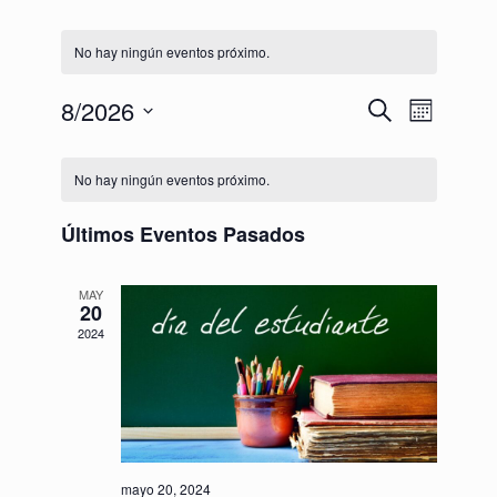
No hay ningún eventos próximo.
8/2026
Búsqueda
Navegación
Buscar
Mes
y
de
Seleccionar
navegació
vistas
Calendario
fecha.
de
de
de
No hay ningún eventos próximo.
vistas
Evento
Eventos
de
Últimos Eventos Pasados
Eventos
MAY
20
2024
mayo 20, 2024