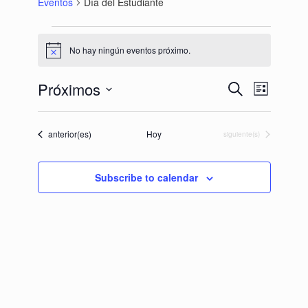
Eventos
Día del Estudiante
Eventos
No hay ningún eventos próximo.
Notice
Próximos
Búsqueda
Navegación
Buscar
Lista
y
de
Seleccionar
navegació
vistas
fecha.
de
de
Eventos
anterior(es)
Hoy
Eventos
siguiente(s)
vistas
Evento
de
Eventos
Subscribe to calendar