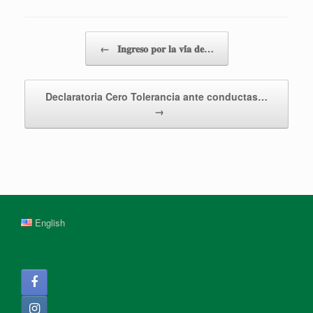
Post navigation
←
𝐈𝐧𝐠𝐫𝐞𝐬𝐨 𝐩𝐨𝐫 𝐥𝐚 𝐯𝐢́𝐚 𝐝𝐞…
Declaratoria Cero Tolerancia ante conductas…
→
English