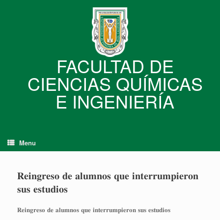
Skip
to
content
FACULTAD DE
CIENCIAS QUÍMICAS
E INGENIERÍA
Menu
𝐑𝐞𝐢𝐧𝐠𝐫𝐞𝐬𝐨 𝐝𝐞 𝐚𝐥𝐮𝐦𝐧𝐨𝐬 𝐪𝐮𝐞 𝐢𝐧𝐭𝐞𝐫𝐫𝐮𝐦𝐩𝐢𝐞𝐫𝐨𝐧
𝐬𝐮𝐬 𝐞𝐬𝐭𝐮𝐝𝐢𝐨𝐬
𝐑𝐞𝐢𝐧𝐠𝐫𝐞𝐬𝐨 𝐝𝐞 𝐚𝐥𝐮𝐦𝐧𝐨𝐬 𝐪𝐮𝐞 𝐢𝐧𝐭𝐞𝐫𝐫𝐮𝐦𝐩𝐢𝐞𝐫𝐨𝐧 𝐬𝐮𝐬 𝐞𝐬𝐭𝐮𝐝𝐢𝐨𝐬