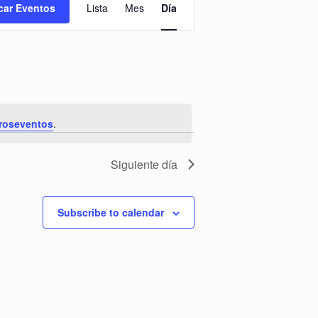
de
car Eventos
Lista
Mes
Día
vistas
de
Evento
roseventos
.
Siguiente día
Subscribe to calendar