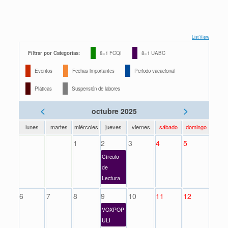
List View
Filtrar por Categorías:
8=1 FCQI
8=1 UABC
Eventos
Fechas importantes
Periodo vacacional
Pláticas
Suspensión de labores
<
>
octubre 2025
lunes
martes
miércoles
jueves
viernes
sábado
domingo
1
2
3
4
5
Círculo
de
Lectura
6
7
8
9
10
11
12
VOXPOP
ULI