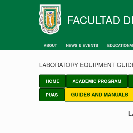
Skip
to
content
FACULTAD D
ABOUT
NEWS & EVENTS
EDUCATIONA
LABORATORY EQUIPMENT GUID
HOME
ACADEMIC PROGRAM
GUIDES AND MANUALS
PUAS
L