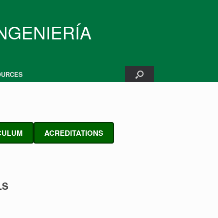
INGENIERÍA
OURCES
G
CULUM
ACREDITATIONS
LS