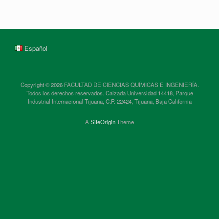
Español
Copyright © 2026 FACULTAD DE CIENCIAS QUÍMICAS E INGENIERÍA.
Todos los derechos reservados. Calzada Universidad 14418, Parque
Industrial Internacional Tijuana, C.P. 22424, Tijuana, Baja California
A
SiteOrigin
Theme