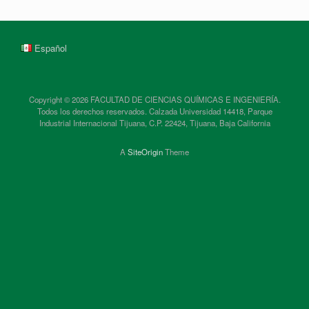
Español
Copyright © 2026 FACULTAD DE CIENCIAS QUÍMICAS E INGENIERÍA.
Todos los derechos reservados. Calzada Universidad 14418, Parque
Industrial Internacional Tijuana, C.P. 22424, Tijuana, Baja California
A
SiteOrigin
Theme