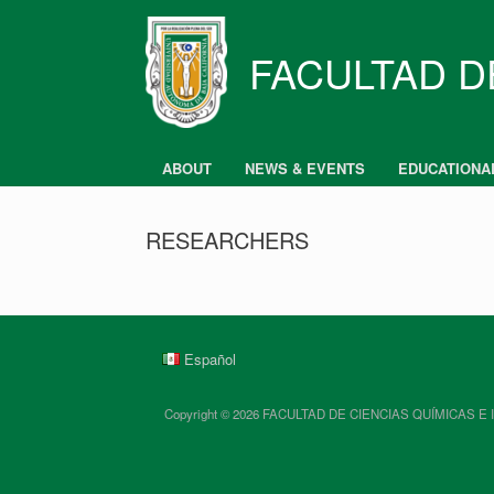
Skip
to
content
FACULTAD D
ABOUT
NEWS & EVENTS
EDUCATIONA
RESEARCHERS
Español
Copyright © 2026 FACULTAD DE CIENCIAS QUÍMICAS E INGENIE