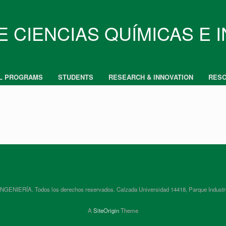
E CIENCIAS QUÍMICAS E 
L PROGRAMS
STUDENTS
RESEARCH & INNOVATION
RES
RÍA. Todos los derechos reservados. Calzada Universidad 14418, Parque Industrial In
A
SiteOrigin
Theme