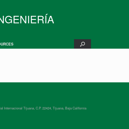
INGENIERÍA
OURCES
ternacional Tijuana, C.P. 22424, Tijuana, Baja California