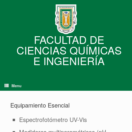
Skip
to
content
FACULTAD DE
CIENCIAS QUÍMICAS
E INGENIERÍA
Menu
Equipamiento Esencial
Espectrofotómetro UV-Vis
Medidores multiparamétricos (pH,