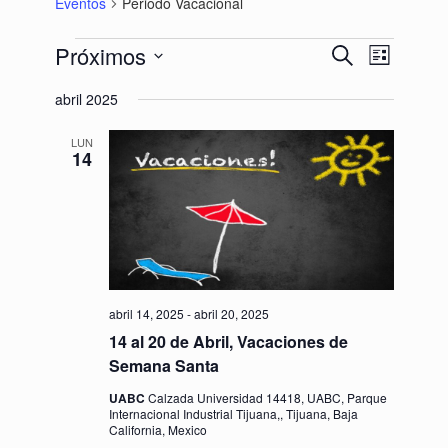
Eventos
Periodo Vacacional
Eventos
Próximos
Búsqueda
Navegación
Buscar
Lista
y
de
Seleccionar
navegació
vistas
abril 2025
fecha.
de
de
vistas
Evento
LUN
de
14
Eventos
abril 14, 2025
-
abril 20, 2025
14 al 20 de Abril, Vacaciones de
Semana Santa
UABC
Calzada Universidad 14418, UABC, Parque
Internacional Industrial Tijuana,, Tijuana, Baja
California, Mexico